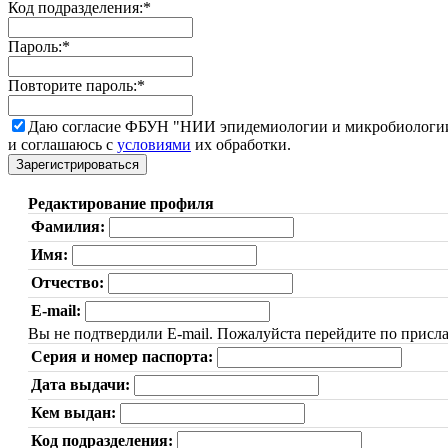
Код подразделения:
*
Пароль:
*
Повторите пароль:
*
Даю согласие ФБУН "НИИ эпидемиологии и микробиологии 
и соглашаюсь с
условиями
их обработки.
Редактирование профиля
Фамилия:
Имя:
Отчество:
E-mail:
Вы не подтвердили E-mail. Пожалуйста перейдите по присл
Серия и номер паспорта:
Дата выдачи:
Кем выдан:
Код подразделения: