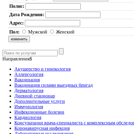
Полис:
Дата Рождения:
Адрес:
Пол:
Мужской
Женский
Направления$
Акушерство и гинекология
Аллергология
Вакцинация
Вакцинация силами выездных бригад
Дерматология
Дневной стационар
Дополнительные услуги
Иммунология
Инфекционные болезни
Кардиология
Консультации врача-специалиста с комплексным обследо
Коронавирусная инфекция
Лабораторные исследования