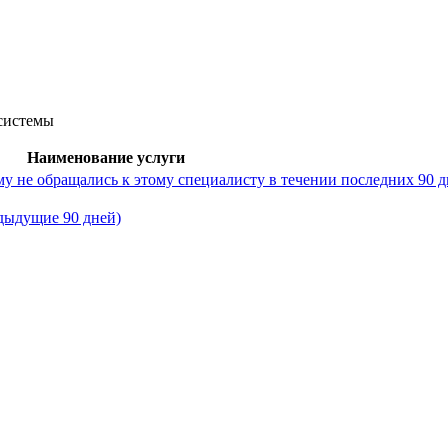
 системы
Наименование услуги
у не обращались к этому специалисту в течении последних 90 д
дыдущие 90 дней)