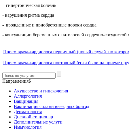
- гипертоническая болезнь
- нарушения ритма сердца
- врожденные и приобретенные пороки сердца
- консультации беременных с патологией сердечно-сосудистой
Прием врача-кардиолога первичный (новый случай, по котором
Прием врача-кардиолога повторный (если были на приеме пре
Направления$
Акушерство и гинекология
Аллергология
Вакцинация
Вакцинация силами выездных бригад
Дерматология
Дневной стационар
Дополнительные услуги
Иммунология