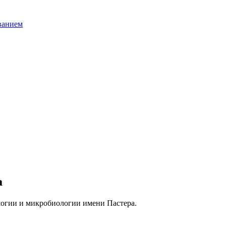
ванием
а
гии и микробиологии имени Пастера.