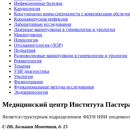
Инфекционные болезни
Кардиология
Консультации врача-специалиста с комплексным обследо
Коронавирусная инфекция
Лабораторные исследования
Лазерные манипуляции в гинекологии и урологии
Манипуляции
Неврология
Отоларингология (ЛОР)
Педиатрия
Радиоволновые манипуляции в гинекологии и урологии
Ревматология
Терапия
УЗИ диагностика
Урология
Физиотерапия
Функциональные методы исследования
Эндокринология
Медицинский центр Института Пастер
Является структурным подразделением ФБУН НИИ эпидемиоло
С-Пб, Большая Монетная, д. 15