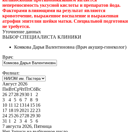
непереносимость уксусной кислоты и препаратов йода.
Факторами влияющими на результат являются
кровотечение, выраженное воспаление и выраженная
атрофия эпителия шейки матки. Специальной подготовки
не требуется.
Уточнение данных
ВЫБОР СПЕЦИАЛИСТА КЛИНИКИ
Комкова Дарья Валентиновна (Врач акушер-гинеколог)
Врач:
Филиал:
Август 2026
Пн
Вт
Ср
Чт
Пт
Сб
Вс
26
27
28
29
30
1
2
3
4
5
6
7
8
9
10
11
12
13
14
15
16
17
18
19
20
21
22
23
24
25
26
27
28
29
30
31
1
2
3
4
5
6
7 августа 2026, Пятница
Нет Записи на выбранное число.