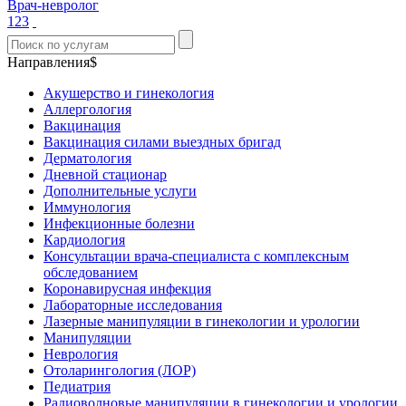
Врач-невролог
1
2
3
Направления$
Акушерство и гинекология
Аллергология
Вакцинация
Вакцинация силами выездных бригад
Дерматология
Дневной стационар
Дополнительные услуги
Иммунология
Инфекционные болезни
Кардиология
Консультации врача-специалиста с комплексным
обследованием
Коронавирусная инфекция
Лабораторные исследования
Лазерные манипуляции в гинекологии и урологии
Манипуляции
Неврология
Отоларингология (ЛОР)
Педиатрия
Радиоволновые манипуляции в гинекологии и урологии