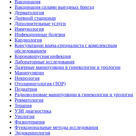
Вакцинация
Вакцинация силами выездных бригад
Дерматология
Дневной стационар
Дополнительные услуги
Иммунология
Инфекционные болезни
Кардиология
Консультации врача-специалиста с комплексным
обследованием
Коронавирусная инфекция
Лабораторные исследования
Лазерные манипуляции в гинекологии и урологии
Манипуляции
Неврология
Отоларингология (ЛОР)
Педиатрия
Радиоволновые манипуляции в гинекологии и урологии
Ревматология
Терапия
УЗИ диагностика
Урология
Физиотерапия
Функциональные методы исследования
Эндокринология