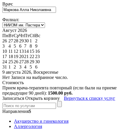
Врач:
Филиал:
Август 2026
Пн
Вт
Ср
Чт
Пт
Сб
Вс
26
27
28
29
30
1
2
3
4
5
6
7
8
9
10
11
12
13
14
15
16
17
18
19
20
21
22
23
24
25
26
27
28
29
30
31
1
2
3
4
5
6
9 августа 2026, Воскресенье
Нет Записи на выбранное число.
Стоимость
Прием врача-терапевта повторный (если были на приеме
предыдущие 90 дней):
1500.00 руб.
Записаться
Открыть корзину
Вернуться к списку услуг
Направления$
Акушерство и гинекология
Аллергология