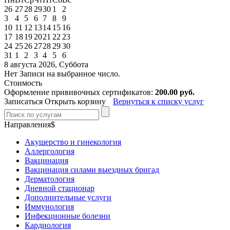
26
27
28
29
30
1
2
3
4
5
6
7
8
9
10
11
12
13
14
15
16
17
18
19
20
21
22
23
24
25
26
27
28
29
30
31
1
2
3
4
5
6
8 августа 2026, Суббота
Нет Записи на выбранное число.
Стоимость
Оформление прививочных сертификатов:
200.00 руб.
Записаться
Открыть корзину
Вернуться к списку услуг
Направления$
Акушерство и гинекология
Аллергология
Вакцинация
Вакцинация силами выездных бригад
Дерматология
Дневной стационар
Дополнительные услуги
Иммунология
Инфекционные болезни
Кардиология