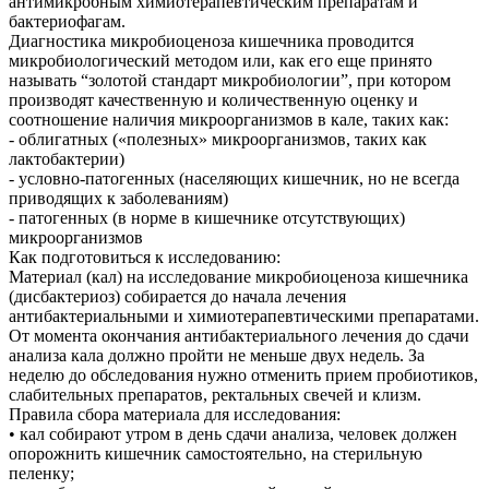
антимикробным химиотерапевтическим препаратам и
бактериофагам.
Диагностика микробиоценоза кишечника проводится
микробиологический методом или, как его еще принято
называть “золотой стандарт микробиологии”, при котором
производят качественную и количественную оценку и
соотношение наличия микроорганизмов в кале, таких как:
- облигатных («полезных» микроорганизмов, таких как
лактобактерии)
- условно-патогенных (населяющих кишечник, но не всегда
приводящих к заболеваниям)
- патогенных (в норме в кишечнике отсутствующих)
микроорганизмов
Как подготовиться к исследованию:
Материал (кал) на исследование микробиоценоза кишечника
(дисбактериоз) собирается до начала лечения
антибактериальными и химиотерапевтическими препаратами.
От момента окончания антибактериального лечения до сдачи
анализа кала должно пройти не меньше двух недель. За
неделю до обследования нужно отменить прием пробиотиков,
слабительных препаратов, ректальных свечей и клизм.
Правила сбора материала для исследования:
• кал собирают утром в день сдачи анализа, человек должен
опорожнить кишечник самостоятельно, на стерильную
пеленку;